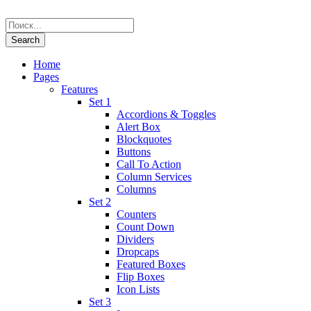
Home
Pages
Features
Set 1
Accordions & Toggles
Alert Box
Blockquotes
Buttons
Call To Action
Column Services
Columns
Set 2
Counters
Count Down
Dividers
Dropcaps
Featured Boxes
Flip Boxes
Icon Lists
Set 3