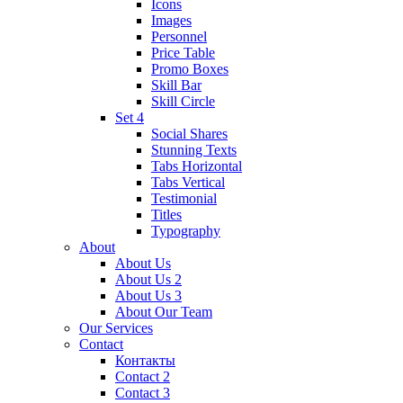
Icons
Images
Personnel
Price Table
Promo Boxes
Skill Bar
Skill Circle
Set 4
Social Shares
Stunning Texts
Tabs Horizontal
Tabs Vertical
Testimonial
Titles
Typography
About
About Us
About Us 2
About Us 3
About Our Team
Our Services
Contact
Контакты
Contact 2
Contact 3