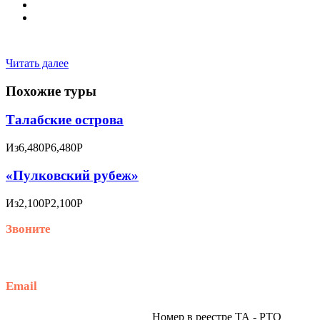
Читать далее
Похожие туры
Талабские острова
Из
6,480Р
6,480Р
«Пулковский рубеж»
Из
2,100Р
2,100Р
Звоните
+79914870159
Email
traveltur-spb.ru@yandex.ru
Номер в реестре ТА - РТО