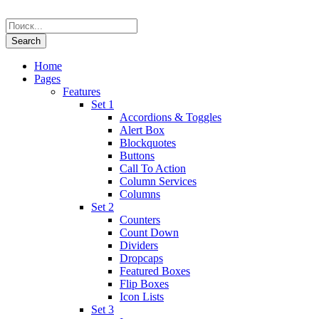
Home
Pages
Features
Set 1
Accordions & Toggles
Alert Box
Blockquotes
Buttons
Call To Action
Column Services
Columns
Set 2
Counters
Count Down
Dividers
Dropcaps
Featured Boxes
Flip Boxes
Icon Lists
Set 3