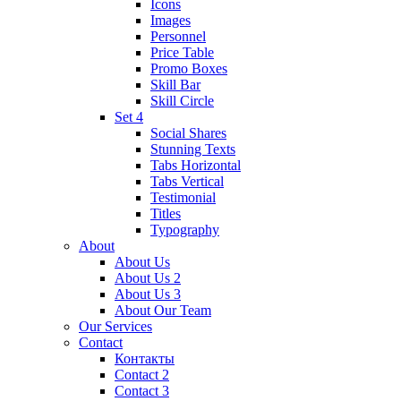
Icons
Images
Personnel
Price Table
Promo Boxes
Skill Bar
Skill Circle
Set 4
Social Shares
Stunning Texts
Tabs Horizontal
Tabs Vertical
Testimonial
Titles
Typography
About
About Us
About Us 2
About Us 3
About Our Team
Our Services
Contact
Контакты
Contact 2
Contact 3