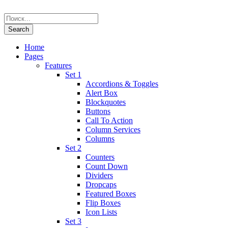
Home
Pages
Features
Set 1
Accordions & Toggles
Alert Box
Blockquotes
Buttons
Call To Action
Column Services
Columns
Set 2
Counters
Count Down
Dividers
Dropcaps
Featured Boxes
Flip Boxes
Icon Lists
Set 3