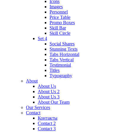
Icons
Images
Personnel
Price Table
Promo Boxes
Skill Bar
Skill Circle
Set 4
Social Shares
Stunning Texts
Tabs Horizontal
Tabs Vertical
Testimonial
Titles
Typography
About
About Us
About Us 2
About Us 3
About Our Team
Our Services
Contact
Контакты
Contact 2
Contact 3