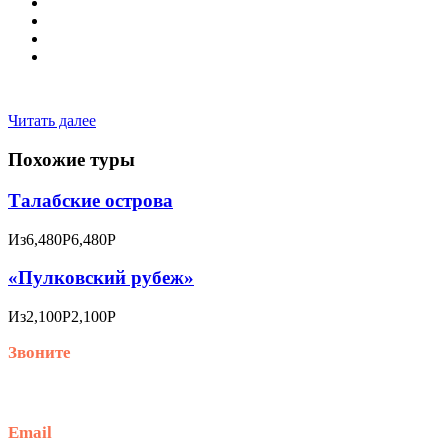
Читать далее
Похожие туры
Талабские острова
Из
6,480Р
6,480Р
«Пулковский рубеж»
Из
2,100Р
2,100Р
Звоните
+79914870159
Email