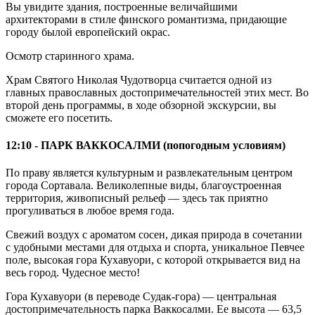
Вы увидите здания, построенные величайшими
архитекторами в стиле финского романтизма, придающие
городу былой европейский окрас.
Осмотр старинного храма.
Храм Святого Николая Чудотворца считается одной из
главных православных достопримечательностей этих мест. Во
второй день программы, в ходе обзорной экскурсии, вы
сможете его посетить.
12:10 - ПАРК ВАККОСАЛМИ (попогодным условиям)
По праву является культурным и развлекательным центром
города Сортавала. Великолепные виды, благоустроенная
территория, живописный рельеф — здесь так приятно
прогуливаться в любое время года.
Свежий воздух с ароматом сосен, дикая природа в сочетании
с удобными местами для отдыха и спорта, уникальное Певчее
поле, высокая гора Кухавуори, с которой открывается вид на
весь город. Чудесное место!
Гора Кухавуори (в переводе Судак-гора) — центральная
достопримечательность парка Ваккосалми. Ее высота — 63,5