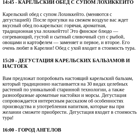
14:45 - КАРЕЛЬСКИЙ ОБЕД С СУПОМ ЛОХИККЕЙТО
Карельский обед с супом Лохиккейто. (меняются с
дегустацией) После прогулки на свежем воздухе вас ждет
вкусный обед по-карельски: горячая, ароматная,
традиционная уха лохикейтто! Это финское блюдо —
согревающий, густой и сытный сливочный суп с рыбой,
овощами и картофелем — заменяет и первое, и второе. Его
очень любят в Карелии! Обед с ухой входит в стоимость тура.
15:20 - ДЕГУСТАЦИЯ КАРЕЛЬСКИХ БАЛЬЗАМОВ И
НАСТОЕК
Вам предложат попробовать настоящий карельский бальзам,
который традиционно настаивается на 30 видах целебных
растений по уникальной старинной технологии, а также
разнообразные ароматные настойки и морсы. Дегустация
сопровождается интересным рассказом об особенностях
производства и употребления напитков, которые вы при
желании сможете приобрести. Дегустация входит в стоимость
тура!
16:00 - ГОРОД АНГЕЛОВ