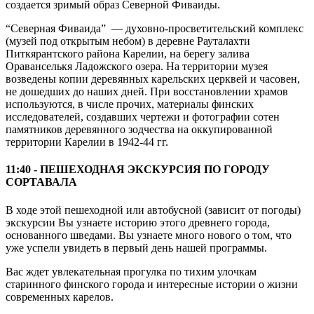
создается зримый образ Северной Фиваиды.
“Северная Фиваида” — духовно-просветительский комплекс
(музей под открытым небом) в деревне Рауталахти
Питкярантского района Карелии, на берегу залива
Ораванселькя Ладожского озера. На территории музея
возведены копии деревянных карельских церквей и часовен,
не дошедших до наших дней. При восстановлении храмов
используются, в числе прочих, материалы финских
исследователей, создавших чертежи и фотографии сотен
памятников деревянного зодчества на оккупированной
территории Карелии в 1942-44 гг.
11:40 - ПЕШЕХОДНАЯ ЭКСКУРСИЯ ПО ГОРОДУ
СОРТАВАЛА
В ходе этой пешеходной или автобусной (зависит от погоды)
экскурсии Вы узнаете историю этого древнего города,
основанного шведами. Вы узнаете много нового о том, что
уже успели увидеть в первый день нашей программы.
Вас ждет увлекательная прогулка по тихим улочкам
старинного финского города и интересные истории о жизни
современных карелов.