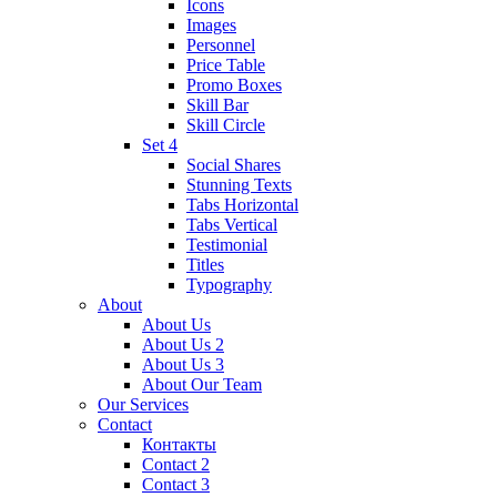
Icons
Images
Personnel
Price Table
Promo Boxes
Skill Bar
Skill Circle
Set 4
Social Shares
Stunning Texts
Tabs Horizontal
Tabs Vertical
Testimonial
Titles
Typography
About
About Us
About Us 2
About Us 3
About Our Team
Our Services
Contact
Контакты
Contact 2
Contact 3