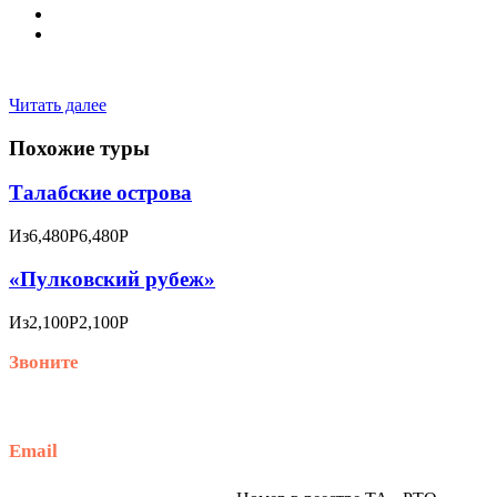
Читать далее
Похожие туры
Талабские острова
Из
6,480Р
6,480Р
«Пулковский рубеж»
Из
2,100Р
2,100Р
Звоните
+79914870159
Email