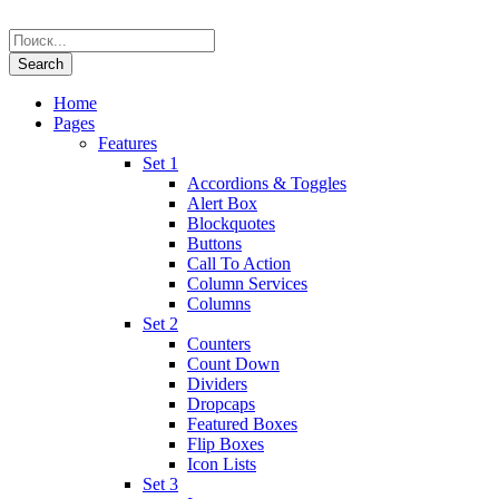
Home
Pages
Features
Set 1
Accordions & Toggles
Alert Box
Blockquotes
Buttons
Call To Action
Column Services
Columns
Set 2
Counters
Count Down
Dividers
Dropcaps
Featured Boxes
Flip Boxes
Icon Lists
Set 3