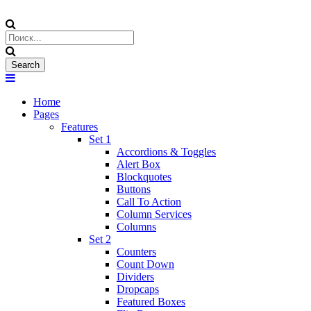
Home
Pages
Features
Set 1
Accordions & Toggles
Alert Box
Blockquotes
Buttons
Call To Action
Column Services
Columns
Set 2
Counters
Count Down
Dividers
Dropcaps
Featured Boxes