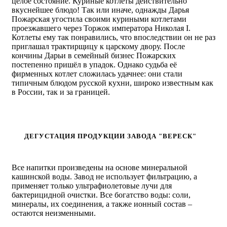
целое состояние. Куриные котлеты действительно
вкуснейшее блюдо! Так или иначе, однажды Дарья
Пожарская угостила своими куриными котлетами
проезжавшего через Торжок императора Николая I.
Котлеты ему так понравились, что впоследствии он не раз
приглашал трактирщицу к царскому двору. После
кончины Дарьи в семейный бизнес Пожарских
постепенно пришёл в упадок. Однако судьба её
фирменных котлет сложилась удачнее: они стали
типичным блюдом русской кухни, широко известным как
в России, так и за границей.
ДЕГУСТАЦИЯ ПРОДУКЦИИ ЗАВОДА "ВЕРЕСК"
Все напитки произведены на основе минеральной
кашинской воды. Завод не использует фильтрацию, а
применяет только ультрафиолетовые лучи для
бактерицидной очистки. Все богатство воды: соли,
минералы, их соединения, а также ионный состав –
остаются неизменными.