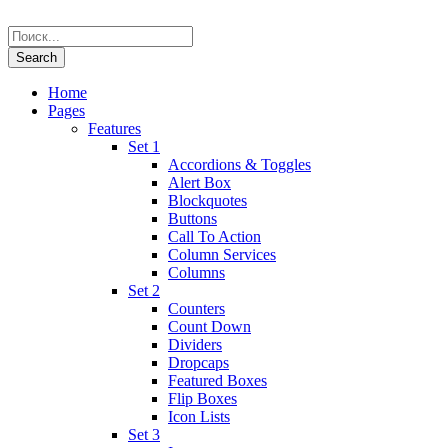
Home
Pages
Features
Set 1
Accordions & Toggles
Alert Box
Blockquotes
Buttons
Call To Action
Column Services
Columns
Set 2
Counters
Count Down
Dividers
Dropcaps
Featured Boxes
Flip Boxes
Icon Lists
Set 3