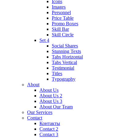
Icons
Images
Personnel
Price Table
Promo Boxes
Skill Bar
Skill Circle
Set 4
Social Shares
Stunning Texts
Tabs Horizontal
Tabs Vertical
Testimonial
Titles
Typography
About
About Us
About Us 2
About Us 3
About Our Team
Our Services
Contact
Контакты
Contact 2
Contact 3